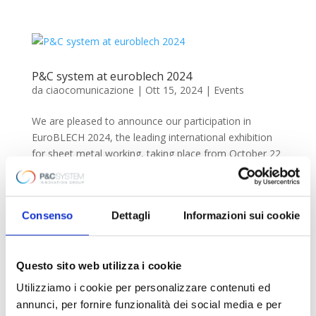
P&C system at euroblech 2024
da
ciaocomunicazione
|
Ott 15, 2024
|
Events
We are pleased to announce our participation in
EuroBLECH 2024, the leading international exhibition
for sheet metal working, taking place from October 22
to 25, 2024, in Hannover, Germany. You will find us in
Hall 27, Stand 141, and we look forward to meeting...
Consenso
Dettagli
Informazioni sui cookie
Cerca
Questo sito web utilizza i cookie
Recent Posts
Utilizziamo i cookie per personalizzare contenuti ed
annunci, per fornire funzionalità dei social media e per
Dentro PCM: dove la tecnologia prende forma, ogni