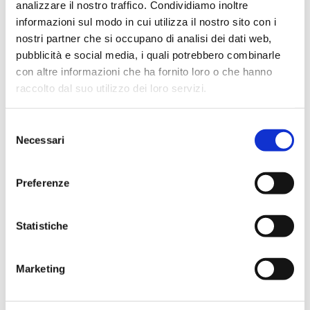
analizzare il nostro traffico. Condividiamo inoltre
giorno
informazioni sul modo in cui utilizza il nostro sito con i
Giornata Mondiale della Terra: il nostro percorso verso
nostri partner che si occupano di analisi dei dati web,
un’industria più sostenibile
pubblicità e social media, i quali potrebbero combinarle
Una rapida occhiata all’interno di PCM DE
con altre informazioni che ha fornito loro o che hanno
Bilancio di sostenibilita 2024 di P&C system un viaggio
raccolto dal suo utilizzo dei loro servizi.
di responsabilita
AI e controllo qualità: un approccio più intelligente
Selezione
all’ispezione delle superfici
Necessari
del
consenso
Recent Comments
Preferenze
Nessun commento da mostrare.
Statistiche
Marketing