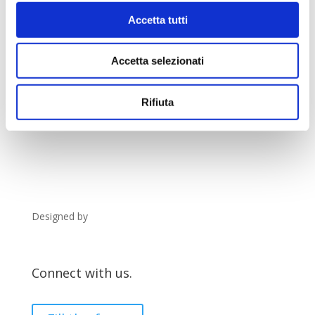
Group Headquarter
Via 1° Maggio 18, 23873
Accetta tutti
Missaglia (LC)
Accetta selezionati
Registro Imprese: LC-290900
P.IVA: 02513620134
Nr REA: LC-290900
Rifiuta
Mail
info@p-csystem.com
Tel.
+39 039.9240255
Fax
+39 039.9240256
Designed by
Ciao Comunicazione
Connect with us.