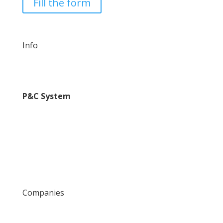
Fill the form
Info
Contatti
Lavora con noi
P&C System
Il Gruppo
Tecnologie
Portfolio prodotti
Mission & Vision
Portfolio clienti
News
Companies
P&C Automotive
Catra